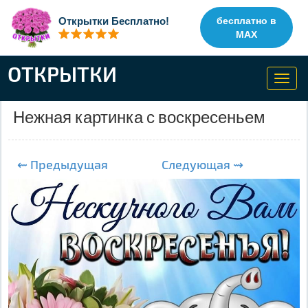
Открытки Бесплатно!
бесплатно в
MAX
ОТКРЫТКИ
Toggl
navig
Нежная картинка с воскресеньем
⇜ Предыдущая
Следующая ⇝