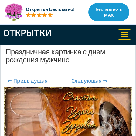
Открытки Бесплатно!
бесплатно в
MAX
ОТКРЫТКИ
Toggl
navig
Праздничная картинка с днем
рождения мужчине
⇜ Предыдущая
Следующая ⇝