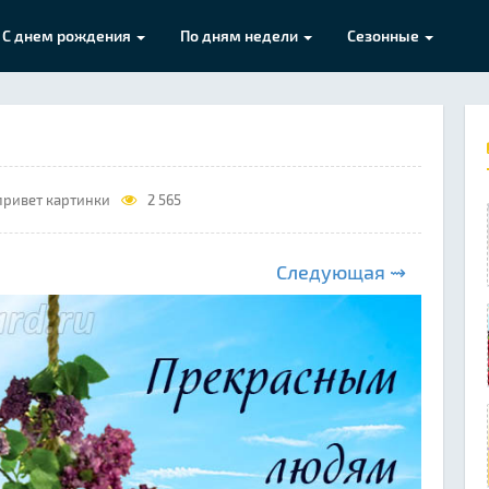
С днем рождения
По дням недели
Сезонные
привет картинки
2 565
Следующая ⇝