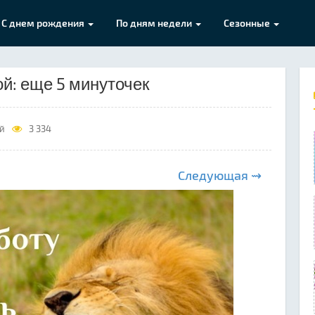
С днем рождения
По дням недели
Сезонные
ой: еще 5 минуточек
ой
3 334
Следующая ⇝