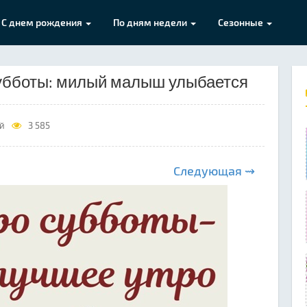
С днем рождения
По дням недели
Сезонные
убботы: милый малыш улыбается
ой
3 585
Следующая ⇝