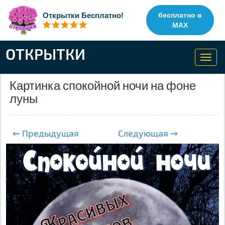
Открытки Бесплатно!
бесплатно в
MAX
ОТКРЫТКИ
Toggl
navig
Картинка спокойной ночи на фоне
луны
⇜ Предыдущая
Следующая ⇝