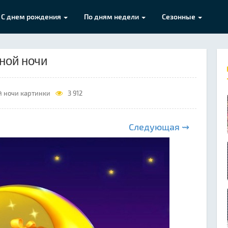
С днем рождения
По дням недели
Сезонные
ной ночи
й ночи картинки
3 912
Следующая ⇝