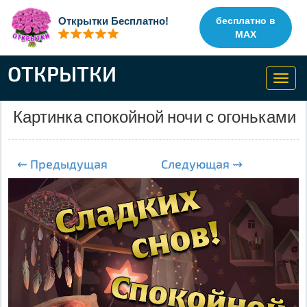
Открытки Бесплатно!
бесплатно в
MAX
ОТКРЫТКИ
Toggl
navig
Картинка спокойной ночи с огоньками
⇜ Предыдущая
Следующая ⇝