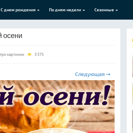
С днем рождения
По дням недели
Сезонные
й осени
тро картинки
3 575
Следующая ⇝