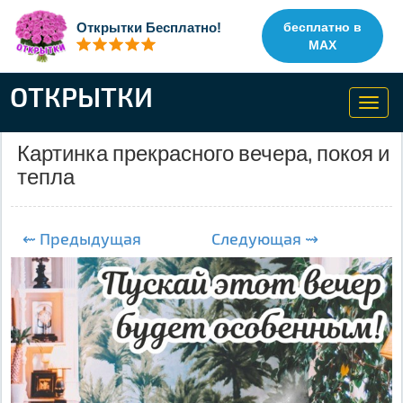
Открытки Бесплатно!
бесплатно в
MAX
ОТКРЫТКИ
Toggl
navig
Картинка прекрасного вечера, покоя и
тепла
⇜ Предыдущая
Следующая ⇝