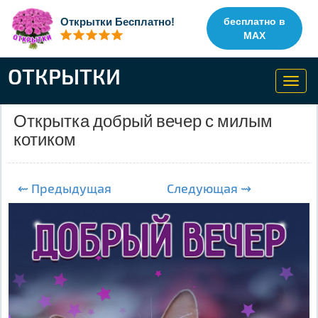
Открытки Бесплатно!
бесплатно в
MAX
ОТКРЫТКИ
Toggl
navig
Открытка добрый вечер с милым
котиком
⇜ Предыдущая
Следующая ⇝