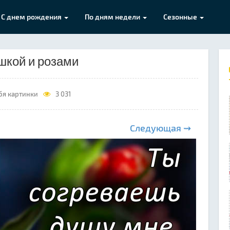
С днем рождения
По дням недели
Сезонные
шкой и розами
бя картинки
3 031
Следующая ⇝