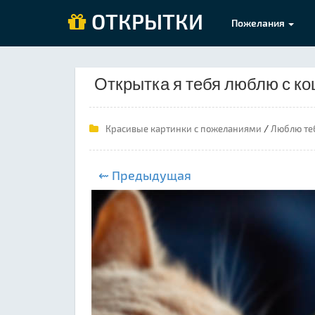
ОТКРЫТКИ
Пожелания
Открытка я тебя люблю с ко
/
Красивые картинки с пожеланиями
Люблю те
⇜ Предыдущая