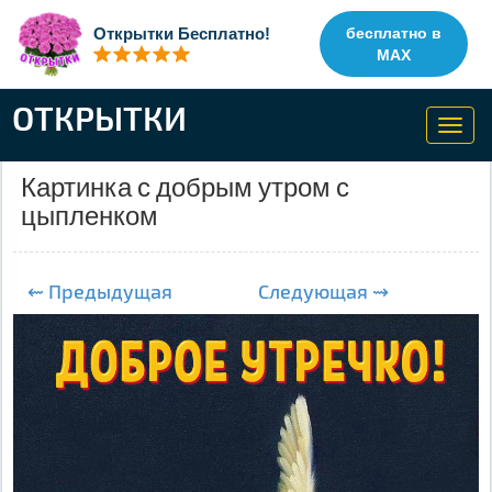
Открытки Бесплатно!
бесплатно в
MAX
ОТКРЫТКИ
Toggl
navig
Картинка с добрым утром с
цыпленком
⇜ Предыдущая
Следующая ⇝