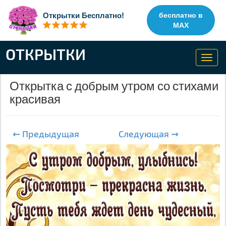
Открытки Бесплатно!
бесплатно в
MAX
ОТКРЫТКИ
Toggl
navig
Открытка с добрым утром со стихами
красивая
⇜ Предыдущая
Следующая ⇝