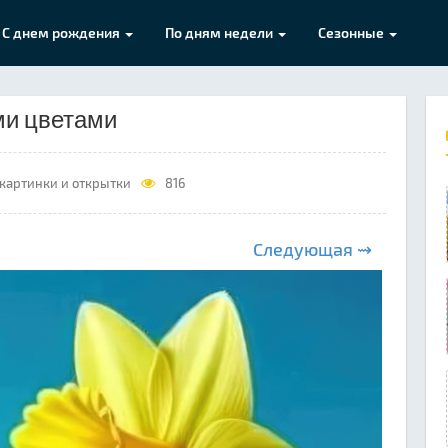
С днем рождения
По дням недели
Сезонные
ми цветами
картинки и открытки
816
Следующая ⇝