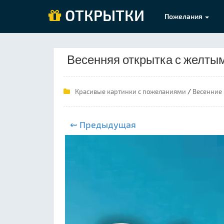
ОТКРЫТКИ
Пожелания
Весенняя открытка с желты
/
Красивые картинки с пожеланиями
Весенние 
⇜ Предыдущая