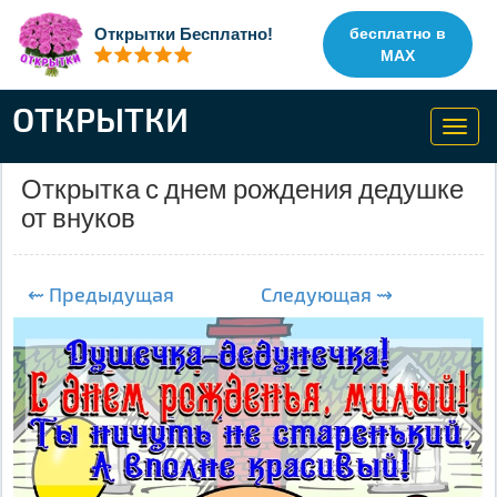
Открытки Бесплатно!
бесплатно в
MAX
ОТКРЫТКИ
Toggl
navig
Открытка с днем рождения дедушке
от внуков
⇜ Предыдущая
Следующая ⇝