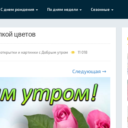
С днем рождения
По дням недели
Сезонные
пкой цветов
открытки и картинки с Добрым утром
11 018
Следующая ⇝