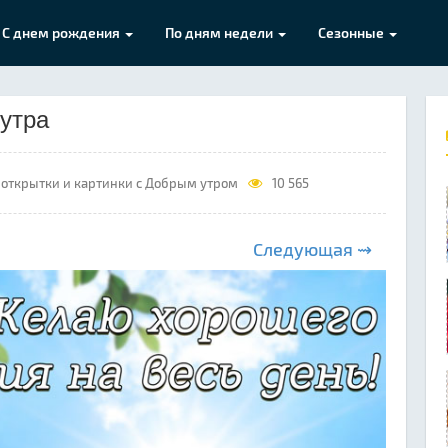
С днем рождения
По дням недели
Сезонные
 утра
открытки и картинки с Добрым утром
10 565
Следующая ⇝